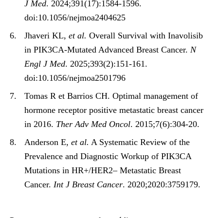
J Med
. 2024;391(17):1584-1596.
doi:10.1056/nejmoa2404625
Jhaveri KL,
et al.
Overall Survival with Inavolisib
in PIK3CA-Mutated Advanced Breast Cancer.
N
Engl J Med
. 2025;393(2):151-161.
doi:10.1056/nejmoa2501796
Tomas R et Barrios CH. Optimal management of
hormone receptor positive metastatic breast cancer
in 2016.
Ther Adv Med Oncol
. 2015;7(6):304-20.
Anderson E,
et al.
A Systematic Review of the
Prevalence and Diagnostic Workup of PIK3CA
Mutations in HR+/HER2– Metastatic Breast
Cancer.
Int J Breast Cancer
. 2020;2020:3759179.