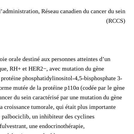
’administration, Réseau canadien du cancer du sein
(RCCS)
voie orale destiné aux personnes atteintes d’un
ique, RH+ et HER2−, avec mutation du gène
la protéine phosphatidylinositol-4,5-bisphosphate 3-
 forme mutée de la protéine p110α (codée par le gène
ancer du sein caractérisé par une mutation du gène
la croissance tumorale, qui était plus importante
e palbociclib, un inhibiteur des cyclines
fulvestrant, une endocrinothérapie,