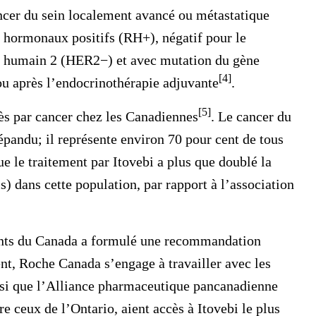
ancer du sein localement avancé ou métastatique
s hormonaux positifs (RH+), négatif pour le
ue humain 2 (HER2−) et avec mutation du gène
[4]
ou après l’endocrinothérapie adjuvante
.
[5]
ès par cancer chez les Canadiennes
. Le cancer du
répandu; il représente environ 70 pour cent de tous
ue le traitement par Itovebi a plus que doublé la
) dans cette population, par rapport à l’association
nts du Canada a formulé une recommandation
nt, Roche Canada s’engage à travailler avec les
ainsi que l’Alliance pharmaceutique pancanadienne
e ceux de l’Ontario, aient accès à Itovebi le plus