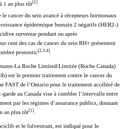
[1]
 1 an plus tôt
.
re le cancer du sein avancé à récepteurs hormonaux
e croissance épidermique humain 2 négatifs (HER2-)
écidive survenue pendant ou après
our cent des cas de cancer du sein RH+ présentent
[2,3,4]
sombre pronostic
.
mann-La Roche Limited/Limitée (Roche Canada)
ib) est le premier traitement contre le cancer du
e FAST de l’Ontario pour le traitement accéléré de
nt-garde au Canada vise à combler l’intervalle entre
ment par les régimes d’assurance publics, donnant
[1]
n an plus tôt
.
iclib et le fulvestrant, est indiqué pour le