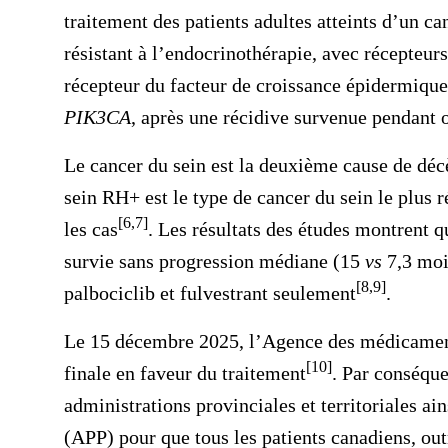
traitement des patients adultes atteints d’un c
résistant à l’endocrinothérapie, avec récepteur
récepteur du facteur de croissance épidermiq
PIK3CA
, après une récidive survenue pendant 
Le cancer du sein est la deuxième cause de déc
sein RH+ est le type de cancer du sein le plus 
[6,7]
les cas
. Les résultats des études montrent q
survie sans progression médiane (15
vs
7,3 mois
[8,9]
palbociclib et fulvestrant seulement
.
Le 15 décembre 2025, l’Agence des médicame
[10]
finale en faveur du traitement
. Par conséque
administrations provinciales et territoriales 
(APP) pour que tous les patients canadiens, outr