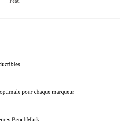
Peau
oductibles
n optimale pour chaque marqueur
stèmes BenchMark