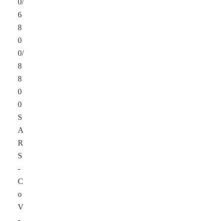
0/
6
8
0
0/
8
8
0
0
S
A
R
S
-
C
o
V
-