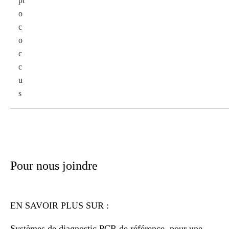
pt
o
c
o
c
c
u
s
Pour nous joindre
EN SAVOIR PLUS SUR :
Systèmes de diagnostic PCR de référence, pour une