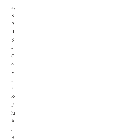
2,
S
A
R
S
-
C
o
V
-
2
&
F
lu
A
/
B