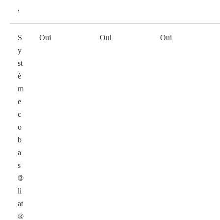
,
S
Oui
Oui
Oui
y
st
è
m
e
c
o
b
a
s
®
li
at
®